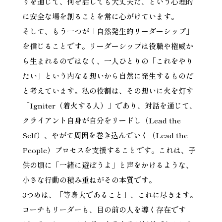
りを通じて、何を話しても大丈夫だ、という心理的
に安全な場を創ることを常に心がけています。
そして、もう一つが「自然発生的リーダーシップ」
を信じることです。リーダーシップは役職や権威か
ら生まれるのではなく、一人ひとりの「これをやり
たい」という内なる想いから自然に発生するものだ
と考えています。私の役割は、その想いに火を灯す
「Igniter（着火する人）」であり、対話を通じて、
クライアント自身が自分をリードし（Lead the
Self）、やがて周囲を巻き込んでいく（Lead the
People）プロセスを支援することです。これは、子
供の頃に「一緒に遊ぼうよ」と声をかけるような、
小さな行動の積み重ねがその本質です。
3つめは、「等身大であること」、これに尽きます。
コーチもリーダーも、目の前の人を導く存在です