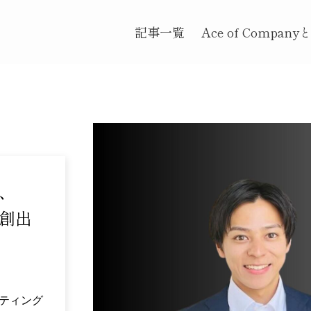
記事一覧
Ace of Company
、
創出
ティング