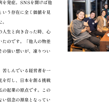
病を発症。SNSを開けば他
という存在に全く価値を見
た。
の人生と向き合った時、心
いたのです。「他人の物差
その強い想いが、凍りつい
、苦しんでいる経営者を一
光を灯し、日本を創る挑戦
私の起業の原点です。この
ない信念の源泉となってい