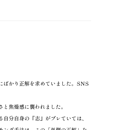
にばかり正解を求めていました。SNS
さと焦燥感に襲われました。
る自分自身の『志』がブレていては、
チング手法は、この「外側の正解」を