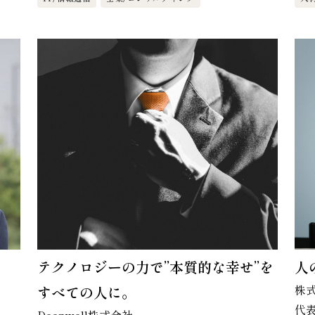
テクノロジーの力で”本質的な幸せ”を
人
株
すべての人に。
代