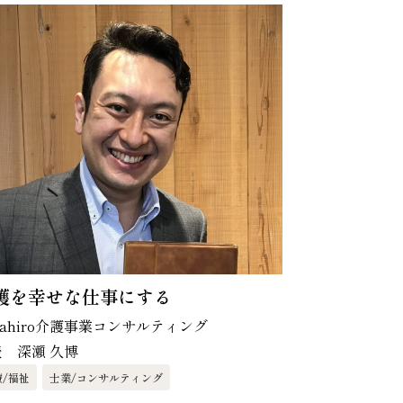
護を幸せな仕事にする
sahiro介護事業コンサルティング
表 深瀬 久博
療/福祉
士業/コンサルティング