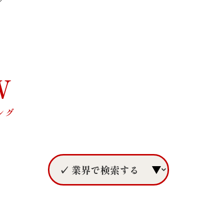
グ
W
ング