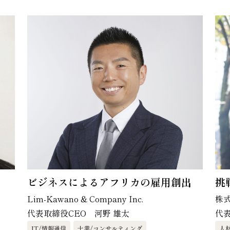
ビジネスによるアフリカの雇用創出
挑
Lim-Kawano & Company Inc.
株式
代表取締役CEO 河野 雄太
代
IT/情報通信
士業/コンサルティング
人