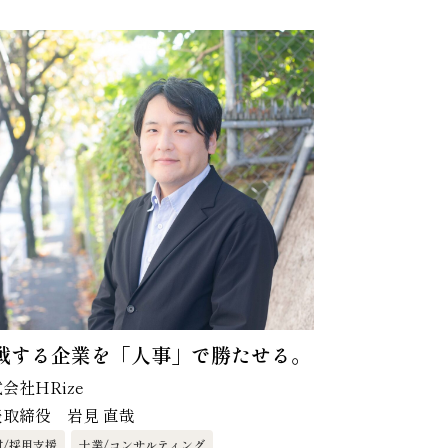
戦する企業を「人事」で勝たせる。
会社HRize
表取締役 岩見 直哉
材/採用支援
士業/コンサルティング