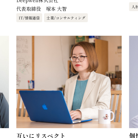
Deepwell株式会社
人
代表取締役 塚本 大智
IT/情報通信
士業/コンサルティング
互いにリスペクト
個