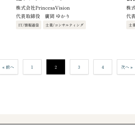
株式会社PrincessVision
株式
代表取締役 廣岡 ゆかり
代
IT/情報通信
士業/コンサルティング
士
« 前へ
1
2
3
4
次へ »