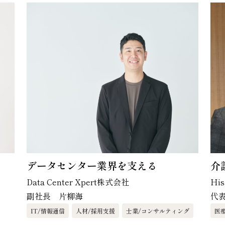
データセンター業界を支える
介
Data Center Xpert株式会社
Hi
副社長 片柳海
代
IT/情報通信
人材/採用支援
士業/コンサルティング
医